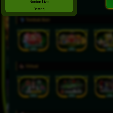
Nonton Live
Nont
Betting
Be
Tembak Ikan
Virtual