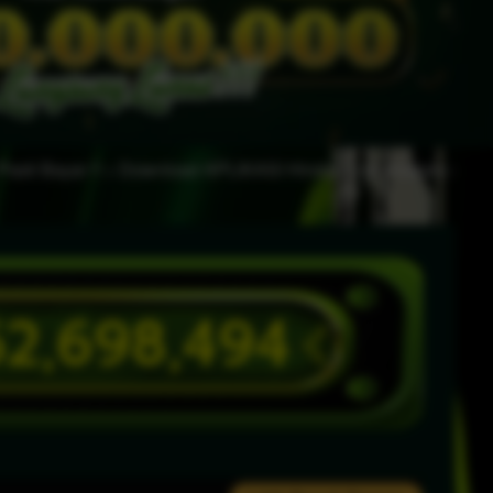
r !! > Download APLIKASI Hindari Link Nawala >> ketik di goo
62,715,042