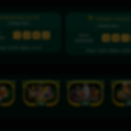
HONGKONG LOTTO
SYDNEY POOLS
( Setiap Hari )
( Setiap Hari )
s
1
0
8
3
Kamis
4
8
1
026
06/08/2026
tup: 22:55 | Buka: 23:15
Tutup: 13:20 | Buka: 13:50