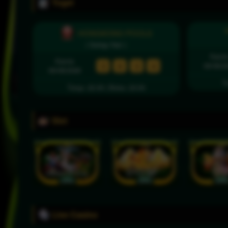
Togel
HONGKONG POOLS
( Setiap Hari )
Kami
Kamis
3
6
3
4
06/08/2
06/08/2026
Tu
Tutup: 22:30 | Buka: 23:00
Slot
Live Casino