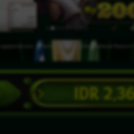
d.com
Pen4D Situs Judi Online Terkenal Resmi & Pasti Baya
IDR
2,3