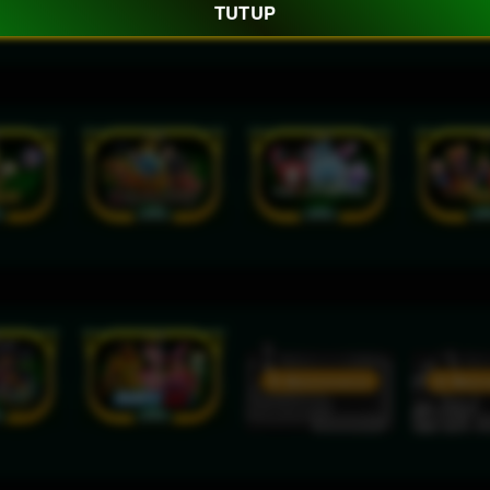
on Live
Nonton Live
TUTUP
tting
Betting
⚙ Maintenance
⚙ Main