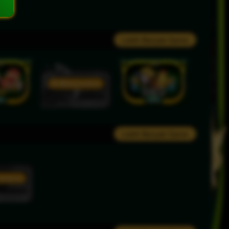
Nonton Live
Non
Betting
B
Lebih Banyak Game
⚙ Maintenance
Lebih Banyak Game
tenance